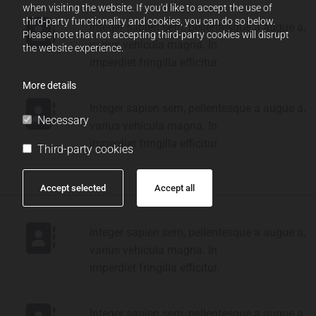
when visiting the website. If you'd like to accept the use of
third-party functionality and cookies, you can do so below.
Integer sapien sem, pellentesque a augue a,
Please note that not accepting third-party cookies will disrupt
varius vehicula magna. In
the website experience.
imperdiet fringilla efficitur.
More details
Integer sapien sem, pellentesque a augue a,
Necessary
varius vehicula magna. In
imperdiet fringilla efficitur.
Third-party cookies
Accept selected
Accept all
Integer sapien sem, pellentesque a augue a,
varius vehicula magna. In
imperdiet fringilla efficitur.
Integer sapien sem, pellentesque a augue a,